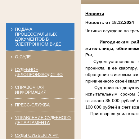
Новости
Новость от 18.12.2024
ПОДАЧА
Читинка осуждена по тре
ПРОЦЕССУАЛЬНЫХ
ДОКУМЕНТОВ В
Ингодинским ра
ЭЛЕКТРОННОМ ВИДЕ
жительницы, обвиняемой
РФ.
О СУДЕ
Судом установлено, что
проникла в ее квартиру,
СУДЕБНОЕ
ДЕЛОПРОИЗВОДСТВО
обращения с исковым зая
причиненного своей квар
СПРАВОЧНАЯ
Суд признал девушку ви
ИНФОРМАЦИЯ
испытательным сроком 
взыскано 35 000 рублей 
ПРЕСС-СЛУЖБА
100 000 рублей в счет во
Приговор вступил в зак
УПРАВЛЕНИЕ СУДЕБНОГО
ДЕПАРТАМЕНТА
СУДЫ СУБЪЕКТА РФ