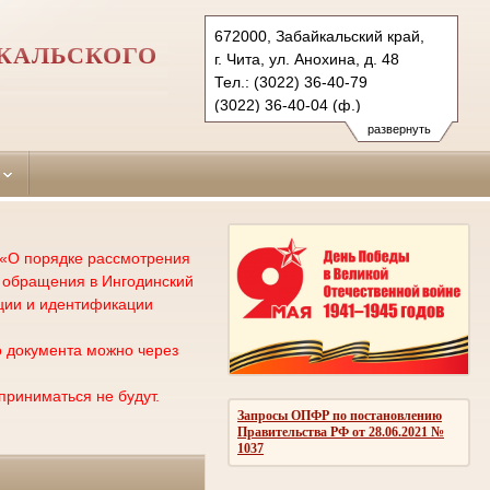
672000, Забайкальский край,
ЙКАЛЬСКОГО
г. Чита, ул. Анохина, д. 48
Тел.: (3022) 36-40-79
(3022) 36-40-04 (ф.)
ingoda.cht@sudrf.ru
развернуть
 «О порядке рассмотрения
о обращения в Ингодинский
ции и идентификации
 документа можно через
риниматься не будут.
Запросы ОПФР по постановлению
Правительства РФ от 28.06.2021 №
1037