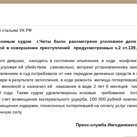
м статьям УК РФ
йонным судом г.Читы было рассмотрено уголовное дело
 в совершении преступлений предусмотренных ч.2 ст.139, ч.
 девушка, находясь в состоянии опьянения, в ходе конфлик
 угрожая ей убийством самовольно, вопреки установленному зако
влением в суд потребовала от нее передачи денежных средств в
тире в результате затопления, в ходе ремонта жилища потерпевше
новной и назначил ей наказание в виде 2 лет 6 месяцев ли
3 года. Также судом удовлетворены исковые требования пот
в счет возмещения материального ущерба, 100 000 рублей компе
змещения издержек, понесенных потерпевшей на оплату услуг свое
онную силу.
Пресс-служба Ингодинского